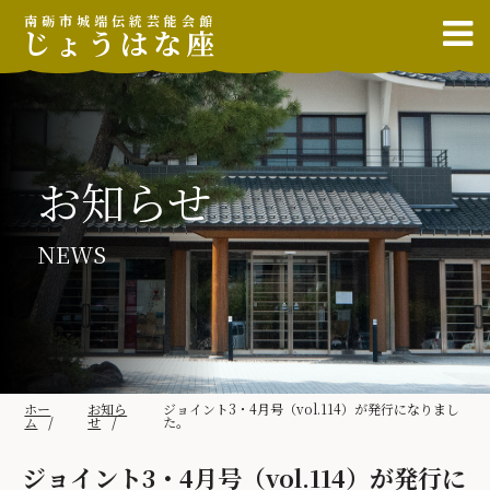
南砺市城端伝統芸能会館
じょうはな座
お知らせ
NEWS
ホー
お知ら
ジョイント3・4月号（vol.114）が発行になりまし
ム
せ
た。
ジョイント3・4月号（vol.114）が発行に