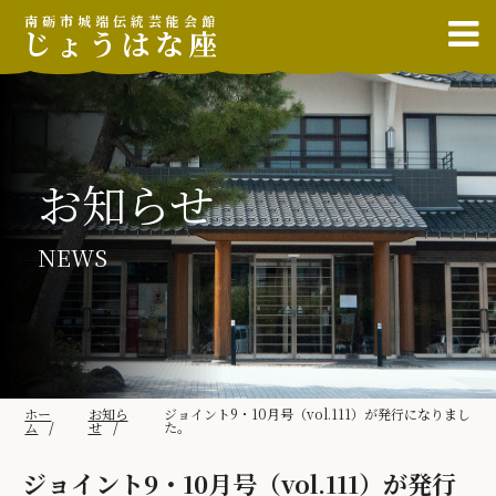
南砺市城端伝統芸能会館
じょうはな座
お知らせ
NEWS
ホー
お知ら
ジョイント9・10月号（vol.111）が発行になりまし
ム
せ
た。
ジョイント9・10月号（vol.111）が発行