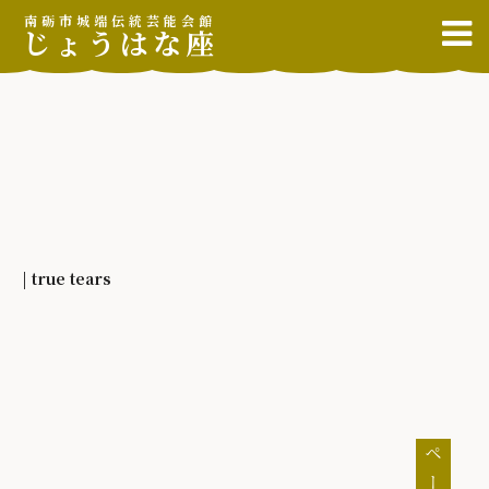
南砺市城端伝統芸能会館
じょうはな座
| true tears