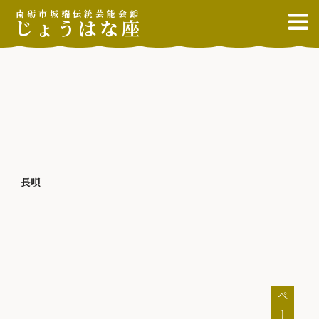
南砺市城端伝統芸能会館
じょうはな座
| 長唄