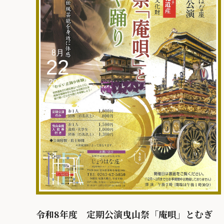
8月
22
2026
令和8年度 定期公演曳山祭「庵唄」とむぎ