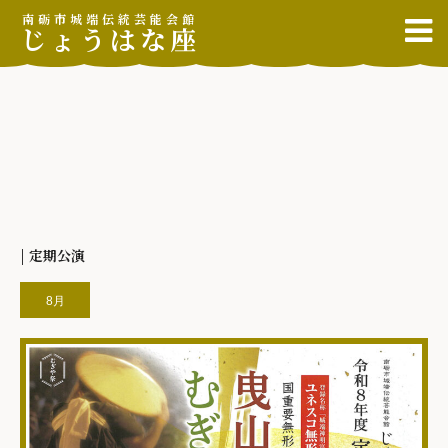
南砺市城端伝統芸能会館
じょうはな座
| 定期公演
8月