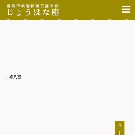
南砺市城端伝統芸能会館
じょうはな座
| 嘘八百