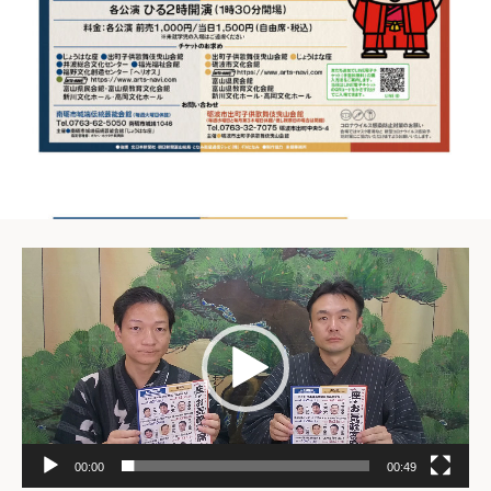
動
画
プ
レ
ー
ヤ
ー
00:00
00:49