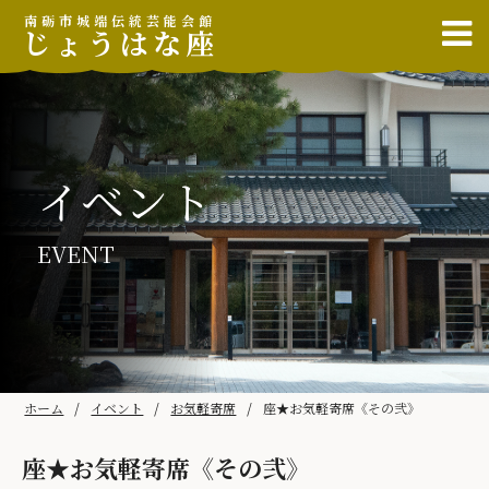
南砺市城端伝統芸能会館
じょうはな座
イベント
EVENT
ホーム
イベント
お気軽寄席
座★お気軽寄席《その弐》
座★お気軽寄席《その弐》