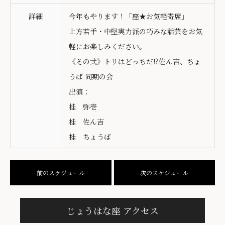
詳細
今年もやります！「座★お気軽寄席」
上方若手・中堅実力派の巧みな話芸をお気
軽にお楽しみください。
《その弐》トリはどっちだ!?佐ん吉、ちょ
うば 同期の会
出演：
桂 弥壱
桂 佐ん吉
桂 ちょうば
前のスケジュール
次のスケジュール
じょうはな座 アクセス