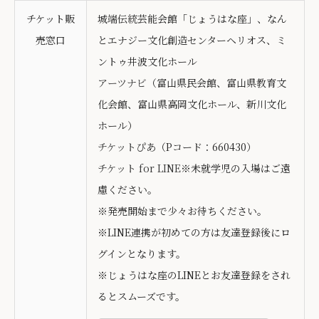
チケット販
城端伝統芸能会館「じょうはな座」、なん
売窓口
とエナジー文化創造センターヘリオス、ミ
ントゥ井波文化ホール
アーツナビ
（富山県民会館、富山県教育文
化会館、富山県高岡文化ホール、新川文化
ホール）
チケットぴあ
（Pコード：660430）
チケット for LINE
※未就学児の入場はご遠
慮ください。
※発売開始まで少々お待ちください。
※LINE連携が初めての方は友達登録後にロ
グインとなります。
※じょうはな座のLINEとお友達登録をされ
るとスムーズです。