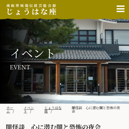
南砺市城端伝統芸能会館
じょうはな座
イベント
EVENT
ホー
イベン
じょうはな
闇怪談 心に潜む闇と恐怖の夜
ム
ト
座
会
闇怪談 心に潜む闇と恐怖の夜会