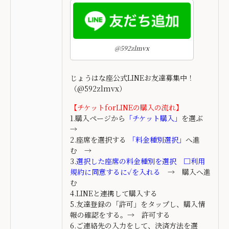
@592zlmvx
じょうはな座公式LINEお友達募集中！
（@592zlmvx）
【チケットforLINEの購入の流れ】
1.購入ページから
「チケット購入」
を選ぶ
→
2.座席を選択する
「料金種別選択」
へ進
む →
3.
選択した座席の料金種別を選択 □利用
規約に同意するに✓を入れる
→ 購入へ進
む
4.LINEと連携して購入する
5.友達登録の「許可」をタップし、購入情
報の確認をする。→ 許可する
6.ご連絡先の入力をして、決済方法を選