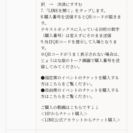
択 → 決済にすすむ
7.「LINEを開く」をタップします。
8.購入番号を送信するとQRコードが届きま
す。
テキストボックスに入っている10桁の数字
（購入番号）は変えずにそのまま送信
9.当日QRコードを提示して入場となりま
す。
※QRコードがうまく表示されない場合は、
じょうはな座のトーク画面で購入番号を送
信してみてください。
●指定席のイベントのチケットを購入する
方は
こちら
をご覧ください。
●自由席のイベントのチケットを購入する
方は
こちら
をご覧ください。
ご購入の動画はこちらです↓↓
＜HPからチケット購入＞
＜LINE公式アカウントからチケット購入＞