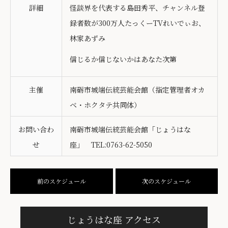
詳細
怪談界を代表する島田秀平、チャンネル登
録者数が300万人たっくーTVれいでぃお、
林家あずみ
信じるか信じないかはあなた次第
主催
南砺市城端伝統芸能会館（指定管理者オカ
ベ・ホクタテ共同体）
お問い合わ
南砺市城端伝統芸能会館「じょうはな
せ
座」 TEL:0763-62-5050
前のスケジュール
次のスケジュール
じょうはな座 アクセス