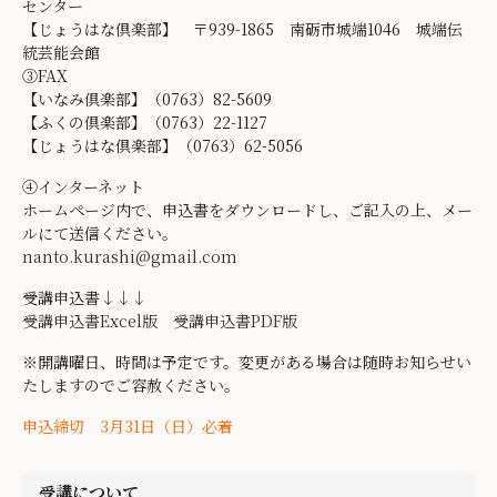
センター
【じょうはな倶楽部】 〒939-1865 南砺市城端1046 城端伝
統芸能会館
③FAX
【いなみ倶楽部】（0763）82-5609
【ふくの倶楽部】（0763）22-1127
【じょうはな倶楽部】（0763）62-5056
④インターネット
ホームページ内で、申込書をダウンロードし、ご記入の上、メー
ルにて送信ください。
nanto.kurashi@gmail.com
受講申込書↓↓↓
受講申込書Excel版
受講申込書PDF版
※開講曜日、時間は予定です。変更がある場合は随時お知らせい
たしますのでご容赦ください。
申込締切 3月31日（日）必着
受講について