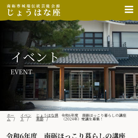
南砺市城端伝統芸能会館
じょうはな座
イベント
EVENT
ホー
イベン
じょうはな倶
令和6年度 南砺ほっこり暮らしの講座
ム
ト
楽部
（2024年）受講生募集！
令和6年度 南砺ほっこり暮らしの講座