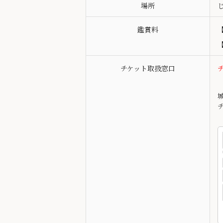
場所
鑑賞料
チケット取扱窓口
チ