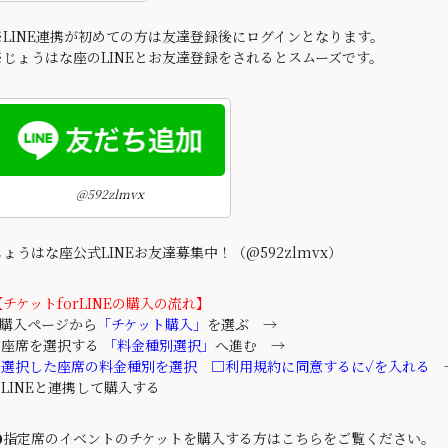
※LINE連携が初めての方は友達登録後にログインとなります。
※じょうはな座のLINEとお友達登録をされるとスムーズです。
@592zlmvx
じょうはな座公式LINEお友達募集中！（@592zlmvx）
【チケットforLINEの購入の流れ】
1.購入ページから
「チケット購入」
を選ぶ →
2.座席を選択する
「料金種別選択」
へ進む →
.
選択した座席の料金種別を選択 □利用規約に同意するに✓を入れる
→
4.LINEと連携して購入する
●指定席のイベントのチケットを購入する方は
こちら
をご覧ください。