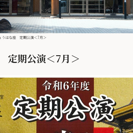
ょうはな座 定期公演＜7月＞
 定期公演＜7月＞