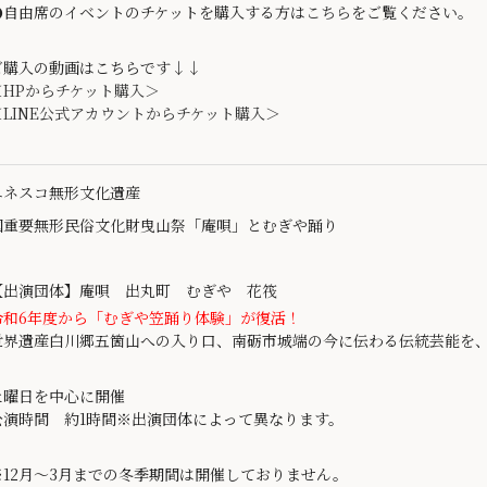
●自由席のイベントのチケットを購入する方は
こちら
をご覧ください。
ご購入の動画はこちらです↓↓
＜HPからチケット購入＞
＜LINE公式アカウントからチケット購入＞
ユネスコ無形文化遺産
国重要無形民俗文化財曳山祭「庵唄」とむぎや踊り
【出演団体】庵唄 出丸町 むぎや 花筏
令和6年度から「むぎや笠踊り体験」が復活！
世界遺産白川郷五箇山への入り口、南砺市城端の今に伝わる伝統芸能を
土曜日を中心に開催
公演時間 約1時間※出演団体によって異なります。
※12月～3月までの冬季期間は開催しておりません。