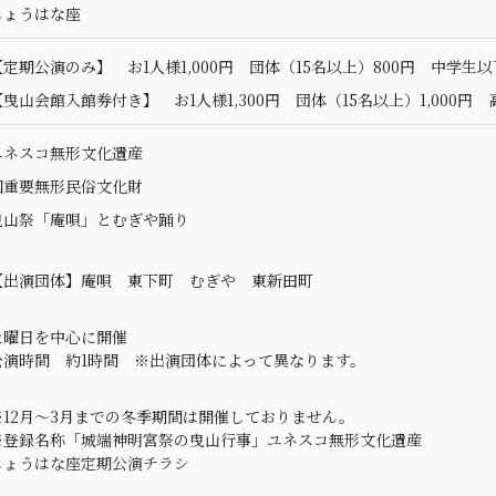
じょうはな座
【定期公演のみ】 お1人様1,000円 団体（15名以上）800円 中学生
【曳山会館入館券付き】 お1人様1,300円 団体（15名以上）1,000円 高
ユネスコ無形文化遺産
国重要無形民俗文化財
曳山祭「庵唄」とむぎや踊り
【出演団体】庵唄 東下町 むぎや 東新田町
土曜日を中心に開催
公演時間 約1時間 ※出演団体によって異なります。
※12月～3月までの冬季期間は開催しておりません。
※登録名称「城端神明宮祭の曳山行事」ユネスコ無形文化遺産
じょうはな座定期公演チラシ