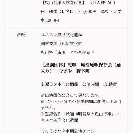
【曳山会館入館券付き】 お1人様1,500
円 団体（15名以上）1,000円 高校・大学
生1,000円
詳細
ユネスコ無形文化遺産
国重要無形民俗文化財
曳山祭「庵唄」とむぎや踊り
【出演団体】庵唄 城端庵唄保存会（踊
入り） むぎや 野下町
土曜日を中心に開催 公演時間 約1時間
※出演団体によって異なります。
※12月～3月までの冬季期間は開催しており
ません。
※登録名称「城端神明宮祭の曳山行事」ユ
ネスコ無形文化遺産
じょうはな座定期公演チラシ