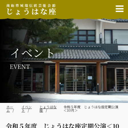
南砺市城端伝統芸能会館
じょうはな座
イベント
EVENT
ホー
イベン
じょうはな
令和５年度 じょうはな座定期公演
ム
ト
座
＜10月＞
令和５年度 じょうはな座定期公演＜10