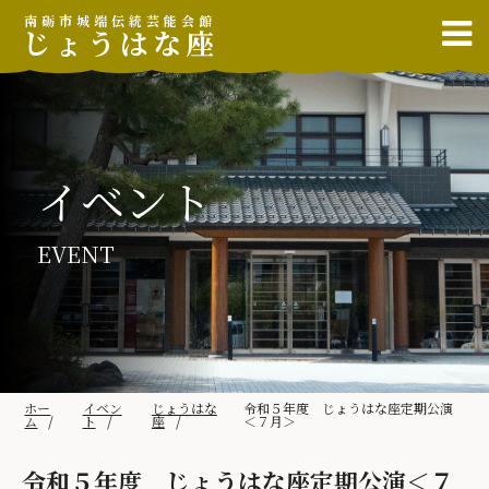
南砺市城端伝統芸能会館
じょうはな座
イベント
EVENT
ホー
イベン
じょうはな
令和５年度 じょうはな座定期公演
ム
ト
座
＜７月＞
令和５年度 じょうはな座定期公演＜７