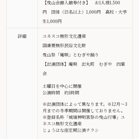
【曳山会館入館券付き】 お1人様1,500
円 団体（15名以上）1,000円 高校・大学
生1,000円
詳細
ユネスコ無形文化遺産
国重要無形民俗文化財
曳山祭「庵唄」とむぎや踊り
【出演団体】庵唄 出丸町 むぎや 四葉
会
土曜日を中心に開催
公演時間 約1時間
※出演団体によって異なります。※12月～3
月までの冬季期間は開催しておりません。
※登録名称「城端神明宮祭の曳山行事」ユ
ネスコ無形文化遺産
じょうはな座定期公演チラシ