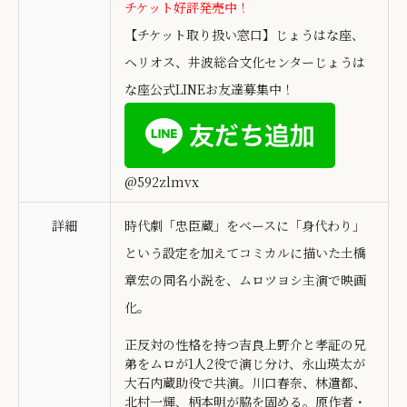
チケット好評発売中！
【チケット取り扱い窓口】じょうはな座、
ヘリオス、井波総合文化センターじょうは
な座公式LINEお友達募集中！
@592zlmvx
詳細
時代劇「忠臣蔵」をベースに「身代わり」
という設定を加えてコミカルに描いた土橋
章宏の同名小説を、ムロツヨシ主演で映画
化。
正反対の性格を持つ吉良上野介と孝証の兄
弟をムロが1人2役で演じ分け、永山瑛太が
大石内蔵助役で共演。川口春奈、林遣都、
北村一輝、柄本明が脇を固める。原作者・