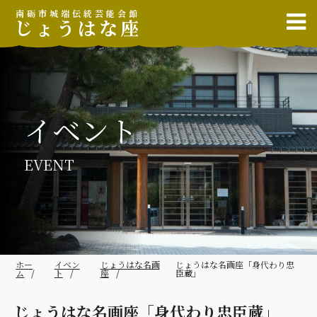
南砺市城端伝統芸能会館
じょうはな座
イベント
EVENT
ホー
イベン
じょうはな名画
じょうはな名画座「身代わり忠
ム
ト
座
臣蔵」
じょうはな名画座「身代わり忠臣蔵」