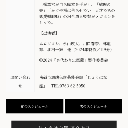
土橋章宏が自ら脚本を手がけ、「総理の
夫」「かぐや様は告らせたい 天才たちの
恋愛頭脳戦」の河合勇人監督がメガホンを
とった。
【出演者】
ムロツヨシ、
永山瑛太、川口春奈、林遣
都、北村一輝
他（2024年製作／119分
）
©2024「身代わり忠臣蔵」製作委員会
お問い合わ
南砺市城端伝統芸能会館「じょうはな
せ
座」 TEL:0763-62-5050
前のスケジュール
次のスケジュール
じょうはな座 アクセス