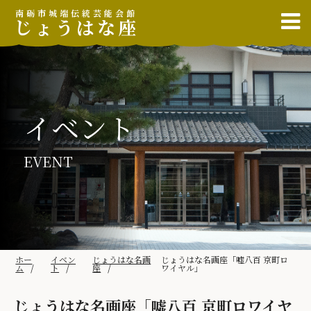
南砺市城端伝統芸能会館
じょうはな座
イベント
EVENT
ホー
イベン
じょうはな名画
じょうはな名画座「嘘八百 京町ロ
ム
ト
座
ワイヤル」
じょうはな名画座「嘘八百 京町ロワイヤ