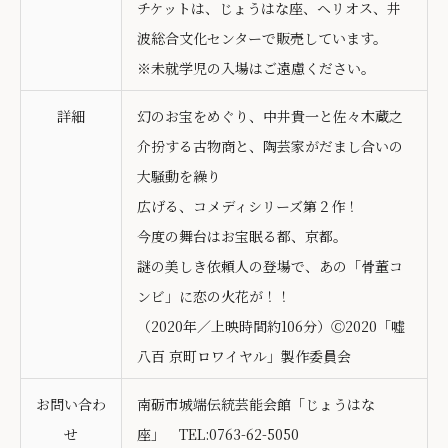
チケットは、じょうはな座、ヘリオス、井
波総合文化センターで販売しています。
※未就学児の入場はご遠慮ください。
詳細
幻のお宝をめぐり、中井貴一と佐々木蔵之
介扮する古物商と、陶芸家がだまし合いの
大騒動を繰り
広げる、コメディシリーズ第２作！
今度の舞台はお宝眠る都、京都。
謎の美しき依頼人の登場で、あの「骨董コ
ンビ」に恋の火花が！！
（2020年／上映時間約106分）Ⓒ2020「嘘
八百 京町ロワイヤル」製作委員会
お問い合わ
南砺市城端伝統芸能会館「じょうはな
せ
座」 TEL:0763-62-5050